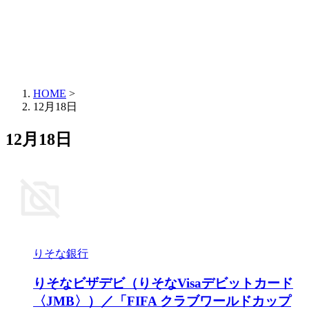
HOME
>
12月18日
12月18日
りそな銀行
りそなビザデビ（りそなVisaデビットカード
〈JMB〉）／「FIFA クラブワールドカップ