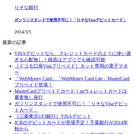
りそな銀行
ガソリンスタンドで使用不可に！「りそなVisaデビットカード」
2014/3/5
最新の記事
VISAデビットなら、クレジットカードのように使い過
ぎる心配無し！残高はアプリでも確認可能
［ドコモ口座Visaプリペイド］ネット専用の電子マネ
ー
「WebMoney Card」「WebMoney Card Lite」MasterCard
プリペイド登場！
MasterCardプリペイドカード！auウォレットカードは
審査無し発行
ガソリンスタンドで使用不可に！「りそなVisaデビッ
トカード」
［三菱東京UFJ銀行］VISAデビット
JCBのデビットカードが登場予定！千葉銀行が2014年
秋から