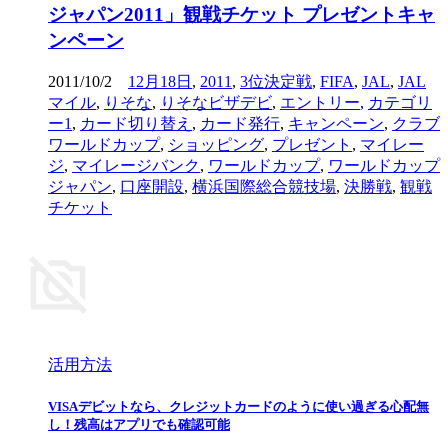
ジャパン2011」観戦チケット プレゼントキャ
ンペーン
2011/10/2
12月18日
,
2011
,
3位決定戦
,
FIFA
,
JAL
,
JAL
マイル
,
りそな
,
りそなビザデビ
,
エントリー
,
カテゴリ
ー1
,
カード切り替え
,
カード発行
,
キャンペーン
,
クラブ
ワールドカップ
,
ショッピング
,
プレゼント
,
マイレー
ジ
,
マイレージバンク
,
ワールドカップ
,
ワールドカップ
ジャパン
,
口座開設
,
横浜国際総合競技場
,
決勝戦
,
観戦
チケット
活用方法
VISAデビットなら、クレジットカードのように使い過ぎる心配無
し！残高はアプリでも確認可能