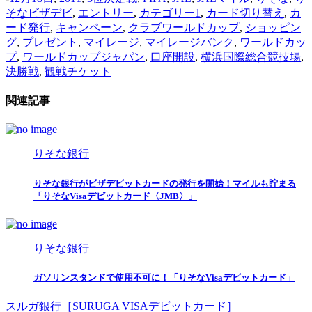
そなビザデビ
,
エントリー
,
カテゴリー1
,
カード切り替え
,
カ
ード発行
,
キャンペーン
,
クラブワールドカップ
,
ショッピン
グ
,
プレゼント
,
マイレージ
,
マイレージバンク
,
ワールドカッ
プ
,
ワールドカップジャパン
,
口座開設
,
横浜国際総合競技場
,
決勝戦
,
観戦チケット
関連記事
りそな銀行
りそな銀行がビザデビットカードの発行を開始！マイルも貯まる
「りそなVisaデビットカード〈JMB〉」
りそな銀行
ガソリンスタンドで使用不可に！「りそなVisaデビットカード」
スルガ銀行［SURUGA VISAデビットカード］