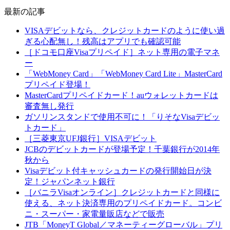
最新の記事
VISAデビットなら、クレジットカードのように使い過
ぎる心配無し！残高はアプリでも確認可能
［ドコモ口座Visaプリペイド］ネット専用の電子マネ
ー
「WebMoney Card」「WebMoney Card Lite」MasterCard
プリペイド登場！
MasterCardプリペイドカード！auウォレットカードは
審査無し発行
ガソリンスタンドで使用不可に！「りそなVisaデビッ
トカード」
［三菱東京UFJ銀行］VISAデビット
JCBのデビットカードが登場予定！千葉銀行が2014年
秋から
Visaデビット付キャッシュカードの発行開始日が決
定！ジャパンネット銀行
［バニラVisaオンライン］クレジットカードと同様に
使える、ネット決済専用のプリペイドカード。コンビ
ニ・スーパー・家電量販店などで販売
JTB「MoneyT Global／マネーティーグローバル」プリ