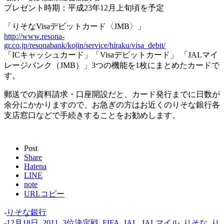
プレゼント時期：平成23年12月上旬頃を予定
「りそなVisaデビットカード〈JMB〉」
http://www.resona-
gr.co.jp/resonabank/kojin/service/hiraku/visa_debit/
「ICキャッシュカード」「Visaデビットカード」 「JALマイ
レージバンク（JMB）」3つの機能を1枚にまとめたカードで
す。
郵送での資料請求・口座開設だと、カード発行までに日数が
余分にかかりますので、お急ぎの方はお近くのりそな銀行各
支店窓口などで手続きすることをお勧めします。
Post
Share
Hatena
LINE
note
URLコピー
-
りそな銀行
-
12月18日
,
2011
,
3位決定戦
,
FIFA
,
JAL
,
JALマイル
,
りそな
,
り