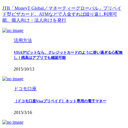
JTB「MoneyT Global／マネーティーグローバル」プリペイ
ド型ビザカード。ATMなどで入金すれば繰り返し利用可
能。個人向け・法人向けを発行
活用方法
VISAデビットなら、クレジットカードのように使い過ぎる心配無
し！残高はアプリでも確認可能
2015/10/13
ドコモ口座
［ドコモ口座Visaプリペイド］ネット専用の電子マネー
2015/3/16