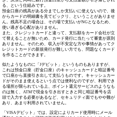
る、という仕組みです。
預金口座の残高がある分までしか支払いに使えないので、後
からカードの明細書を見てビックリ、ということがありませ
ん。残高不足の場合は、その場で支払いがNGとなるため、
使い過ぎる心配がありません。
また、クレジットカードと違って、支払額をカード会社が立
て替えることが無いため、カード発行に当たって審査が原則
ありません。そのため、収入が不安定な方や事情があってク
レジットカードの新規発行が難しい方でも、問題なくカード
を作ることができます。
似たようなものに「Jデビット」というものもありますが、
これは預金口座（貯金口座）のキャッシュカードと暗証番号
で口座から直接引き出して支払うものです。キャッシュカー
ドがそのまま使えるという点では便利なのですが、利用でき
る場所が限られている上、ポイント還元サービスのようなも
のは無く、ATMで現金を引き出すときと同じ暗証番号を店
頭で入力する必要があるなど、セキュリティ面でもやや難が
あり、あまり利用されていません。
「VISAデビット」では、設定によりカード使用時にメール