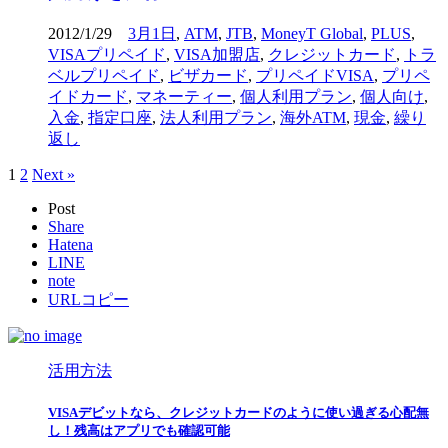
2012/1/29
3月1日
,
ATM
,
JTB
,
MoneyT Global
,
PLUS
,
VISAプリペイド
,
VISA加盟店
,
クレジットカード
,
トラ
ベルプリペイド
,
ビザカード
,
プリペイドVISA
,
プリペ
イドカード
,
マネーティー
,
個人利用プラン
,
個人向け
,
入金
,
指定口座
,
法人利用プラン
,
海外ATM
,
現金
,
繰り
返し
1
2
Next »
Post
Share
Hatena
LINE
note
URLコピー
活用方法
VISAデビットなら、クレジットカードのように使い過ぎる心配無
し！残高はアプリでも確認可能