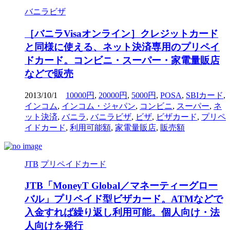
バニラビザ
［バニラVisaオンライン］クレジットカード
と同様に使える、ネット決済専用のプリペイ
ドカード。コンビニ・スーパー・家電量販店
などで販売
2013/10/1
10000円
,
20000円
,
5000円
,
POSA
,
SBIカード
,
インコム
,
インコム・ジャパン
,
コンビニ
,
スーパー
,
ネ
ット決済
,
バニラ
,
バニラビザ
,
ビザ
,
ビザカード
,
プリペ
イドカード
,
利用可能額
,
家電量販店
,
販売額
JTB
プリペイドカード
JTB「MoneyT Global／マネーティーグロー
バル」プリペイド型ビザカード。ATMなどで
入金すれば繰り返し利用可能。個人向け・法
人向けを発行