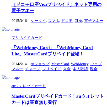
［ドコモ口座Visaプリペイド］ネット専用の
電子マネー
2015/3/16
ケータイ
,
スマホ
,
ドコモ
,
口座
,
電子マネー
プリペイドカード
「WebMoney Card」「WebMoney Card
Lite」MasterCardプリペイド登場！
2014/5/14
auショップ
,
MasterCard
,
WebMoney
,
ウェブ
マネー
,
チャージ
,
プリペイド
,
入金
,
本人確認
,
現金
auウォレットカード
MasterCardプリペイドカード！auウォレット
カードは審査無し発行