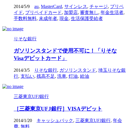
2014/5/9
au
,
MasterCard
,
サインレス
,
チャージ
,
プリペ
イド
,
プリペイドカード
,
加盟店
,
審査無し
,
年金生活者
,
手数料無料
,
未成年者
,
現金
,
生活保護受給者
りそな銀行
ガソリンスタンドで使用不可に！「りそな
Visaデビットカード」
2014/3/5
りそな銀行
,
ガソリンスタンド
,
埼玉りそな銀
行
,
支払い
,
残高不足
,
洗車
,
灯油
,
給油
三菱東京UFJ銀行
［三菱東京UFJ銀行］VISAデビット
2014/1/20
キャッシュバック
,
三菱東京UFJ銀行
,
年会
費
,
無料