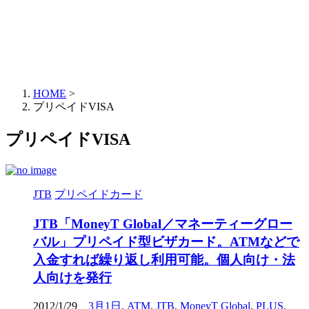
HOME
>
プリペイドVISA
プリペイドVISA
JTB
プリペイドカード
JTB「MoneyT Global／マネーティーグロー
バル」プリペイド型ビザカード。ATMなどで
入金すれば繰り返し利用可能。個人向け・法
人向けを発行
2012/1/29
3月1日
,
ATM
,
JTB
,
MoneyT Global
,
PLUS
,