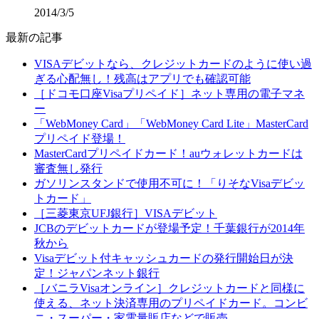
2014/3/5
最新の記事
VISAデビットなら、クレジットカードのように使い過
ぎる心配無し！残高はアプリでも確認可能
［ドコモ口座Visaプリペイド］ネット専用の電子マネ
ー
「WebMoney Card」「WebMoney Card Lite」MasterCard
プリペイド登場！
MasterCardプリペイドカード！auウォレットカードは
審査無し発行
ガソリンスタンドで使用不可に！「りそなVisaデビッ
トカード」
［三菱東京UFJ銀行］VISAデビット
JCBのデビットカードが登場予定！千葉銀行が2014年
秋から
Visaデビット付キャッシュカードの発行開始日が決
定！ジャパンネット銀行
［バニラVisaオンライン］クレジットカードと同様に
使える、ネット決済専用のプリペイドカード。コンビ
ニ・スーパー・家電量販店などで販売