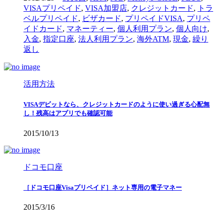
VISAプリペイド
,
VISA加盟店
,
クレジットカード
,
トラ
ベルプリペイド
,
ビザカード
,
プリペイドVISA
,
プリペ
イドカード
,
マネーティー
,
個人利用プラン
,
個人向け
,
入金
,
指定口座
,
法人利用プラン
,
海外ATM
,
現金
,
繰り
返し
活用方法
VISAデビットなら、クレジットカードのように使い過ぎる心配無
し！残高はアプリでも確認可能
2015/10/13
ドコモ口座
［ドコモ口座Visaプリペイド］ネット専用の電子マネー
2015/3/16