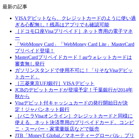
最新の記事
VISAデビットなら、クレジットカードのように使い過
ぎる心配無し！残高はアプリでも確認可能
［ドコモ口座Visaプリペイド］ネット専用の電子マネ
ー
「WebMoney Card」「WebMoney Card Lite」MasterCard
プリペイド登場！
MasterCardプリペイドカード！auウォレットカードは
審査無し発行
ガソリンスタンドで使用不可に！「りそなVisaデビッ
トカード」
［三菱東京UFJ銀行］VISAデビット
JCBのデビットカードが登場予定！千葉銀行が2014年
秋から
Visaデビット付キャッシュカードの発行開始日が決
定！ジャパンネット銀行
［バニラVisaオンライン］クレジットカードと同様に
使える、ネット決済専用のプリペイドカード。コンビ
ニ・スーパー・家電量販店などで販売
JTB「MoneyT Global／マネーティーグローバル」プリ