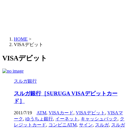
HOME
>
VISAデビット
VISAデビット
スルガ銀行
スルガ銀行［SURUGA VISAデビットカー
ド］
2011/7/19
ATM
,
VISAカード
,
VISAデビット
,
VISAマ
ーク
,
ゆうちょ銀行
,
イーネット
,
キャッシュバック
,
ク
レジットカード
,
コンビニATM
,
サイン
,
スルガ
,
スルガ