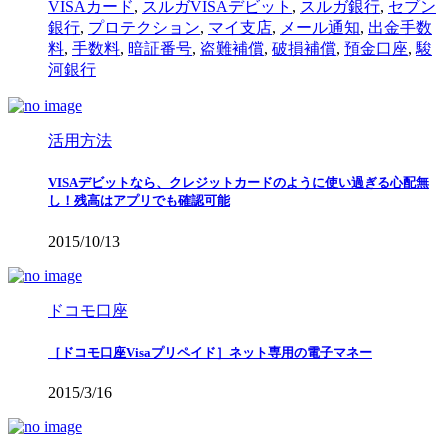
VISAカード
,
スルガVISAデビット
,
スルガ銀行
,
セブン
銀行
,
プロテクション
,
マイ支店
,
メール通知
,
出金手数
料
,
手数料
,
暗証番号
,
盗難補償
,
破損補償
,
預金口座
,
駿
河銀行
活用方法
VISAデビットなら、クレジットカードのように使い過ぎる心配無
し！残高はアプリでも確認可能
2015/10/13
ドコモ口座
［ドコモ口座Visaプリペイド］ネット専用の電子マネー
2015/3/16