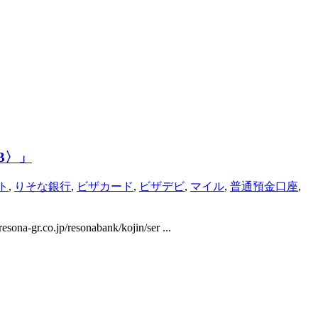
B〉」
ト
,
りそな銀行
,
ビザカード
,
ビザデビ
,
マイル
,
普通預金口座
,
resonabank/kojin/ser ...