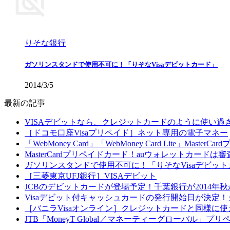
りそな銀行
ガソリンスタンドで使用不可に！「りそなVisaデビットカード」
2014/3/5
最新の記事
VISAデビットなら、クレジットカードのように使い
［ドコモ口座Visaプリペイド］ネット専用の電子マネー
「WebMoney Card」「WebMoney Card Lite」Master
MasterCardプリペイドカード！auウォレットカードは
ガソリンスタンドで使用不可に！「りそなVisaデビッ
［三菱東京UFJ銀行］VISAデビット
JCBのデビットカードが登場予定！千葉銀行が2014年秋
Visaデビット付キャッシュカードの発行開始日が決定
［バニラVisaオンライン］クレジットカードと同様
JTB「MoneyT Global／マネーティーグローバ