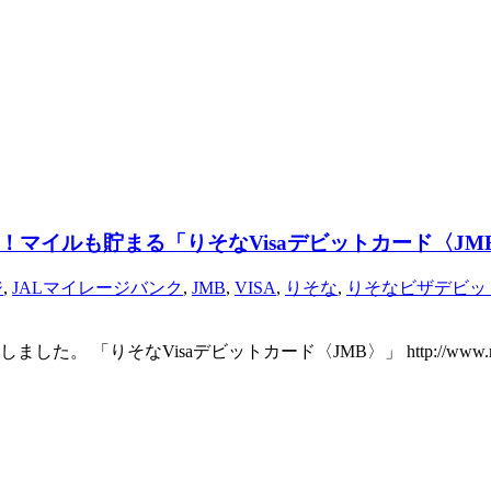
マイルも貯まる「りそなVisaデビットカード〈JM
ジ
,
JALマイレージバンク
,
JMB
,
VISA
,
りそな
,
りそなビザデビッ
aデビットカード〈JMB〉」 http://www.resona-gr.co.jp/