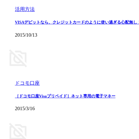
活用方法
VISAデビットなら、クレジットカードのように使い過ぎる心配無
2015/10/13
ドコモ口座
［ドコモ口座Visaプリペイド］ネット専用の電子マネー
2015/3/16