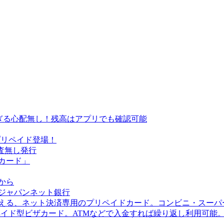
過ぎる心配無し！残高はアプリでも確認可能
Cardプリペイド登場！
審査無し発行
トカード」
から
！ジャパンネット銀行
に使える、ネット決済専用のプリペイドカード。コンビニ・スー
ル」プリペイド型ビザカード。ATMなどで入金すれば繰り返し利用可