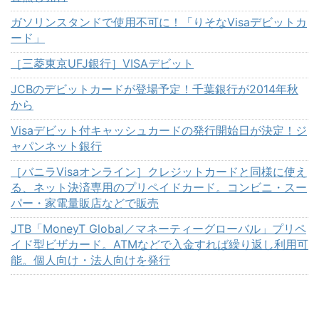
ガソリンスタンドで使用不可に！「りそなVisaデビットカ
ード」
［三菱東京UFJ銀行］VISAデビット
JCBのデビットカードが登場予定！千葉銀行が2014年秋
から
Visaデビット付キャッシュカードの発行開始日が決定！ジ
ャパンネット銀行
［バニラVisaオンライン］クレジットカードと同様に使え
る、ネット決済専用のプリペイドカード。コンビニ・スー
パー・家電量販店などで販売
JTB「MoneyT Global／マネーティーグローバル」プリペ
イド型ビザカード。ATMなどで入金すれば繰り返し利用可
能。個人向け・法人向けを発行