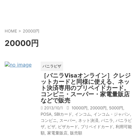
HOME
>
20000円
20000円
バニラビザ
［バニラVisaオンライン］クレジ
ットカードと同様に使える、ネッ
ト決済専用のプリペイドカード。
コンビニ・スーパー・家電量販店
などで販売
2013/10/1
10000円
,
20000円
,
5000円
,
POSA
,
SBIカード
,
インコム
,
インコム・ジャパン
,
コンビニ
,
スーパー
,
ネット決済
,
バニラ
,
バニラビ
ザ
,
ビザ
,
ビザカード
,
プリペイドカード
,
利用可能
額
,
家電量販店
,
販売額