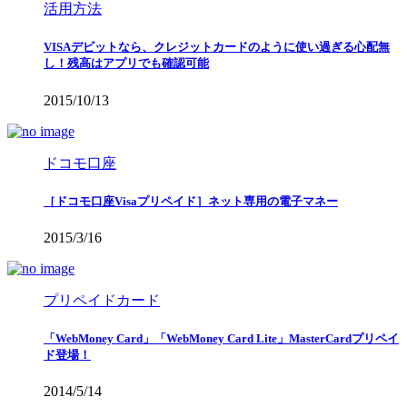
活用方法
VISAデビットなら、クレジットカードのように使い過ぎる心配無
し！残高はアプリでも確認可能
2015/10/13
ドコモ口座
［ドコモ口座Visaプリペイド］ネット専用の電子マネー
2015/3/16
プリペイドカード
「WebMoney Card」「WebMoney Card Lite」MasterCardプリペイ
ド登場！
2014/5/14