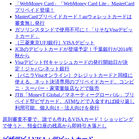
「WebMoney Card」「WebMoney Card Lite」MasterCard
プリペイド登場！
MasterCardプリペイドカード！auウォレットカードは
審査無し発行
ガソリンスタンドで使用不可に！「りそなVisaデビッ
トカード」
［三菱東京UFJ銀行］VISAデビット
JCBのデビットカードが登場予定！千葉銀行が2014年
秋から
Visaデビット付キャッシュカードの発行開始日が決
定！ジャパンネット銀行
［バニラVisaオンライン］クレジットカードと同様に
使える、ネット決済専用のプリペイドカード。コンビ
ニ・スーパー・家電量販店などで販売
JTB「MoneyT Global／マネーティーグローバル」プリ
ペイド型ビザカード。ATMなどで入金すれば繰り返し
利用可能。個人向け・法人向けを発行
原則審査不要で、誰でも作れるVISAカード！ショッピング
で使うと、預金口座の残高から即時引き落とし