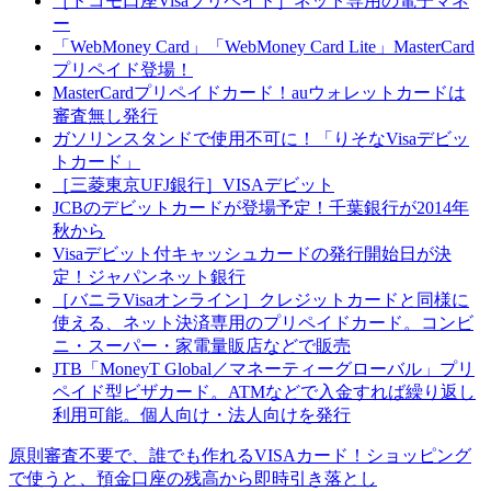
［ドコモ口座Visaプリペイド］ネット専用の電子マネ
ー
「WebMoney Card」「WebMoney Card Lite」MasterCard
プリペイド登場！
MasterCardプリペイドカード！auウォレットカードは
審査無し発行
ガソリンスタンドで使用不可に！「りそなVisaデビッ
トカード」
［三菱東京UFJ銀行］VISAデビット
JCBのデビットカードが登場予定！千葉銀行が2014年
秋から
Visaデビット付キャッシュカードの発行開始日が決
定！ジャパンネット銀行
［バニラVisaオンライン］クレジットカードと同様に
使える、ネット決済専用のプリペイドカード。コンビ
ニ・スーパー・家電量販店などで販売
JTB「MoneyT Global／マネーティーグローバル」プリ
ペイド型ビザカード。ATMなどで入金すれば繰り返し
利用可能。個人向け・法人向けを発行
原則審査不要で、誰でも作れるVISAカード！ショッピング
で使うと、預金口座の残高から即時引き落とし