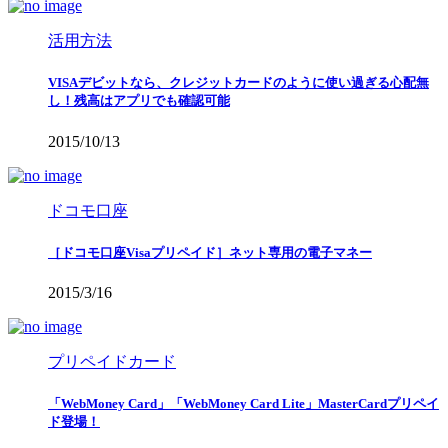
活用方法
VISAデビットなら、クレジットカードのように使い過ぎる心配無
し！残高はアプリでも確認可能
2015/10/13
ドコモ口座
［ドコモ口座Visaプリペイド］ネット専用の電子マネー
2015/3/16
プリペイドカード
「WebMoney Card」「WebMoney Card Lite」MasterCardプリペイ
ド登場！