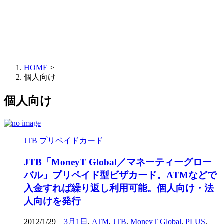
HOME
>
個人向け
個人向け
JTB
プリペイドカード
JTB「MoneyT Global／マネーティーグロー
バル」プリペイド型ビザカード。ATMなどで
入金すれば繰り返し利用可能。個人向け・法
人向けを発行
2012/1/29
3月1日
,
ATM
,
JTB
,
MoneyT Global
,
PLUS
,