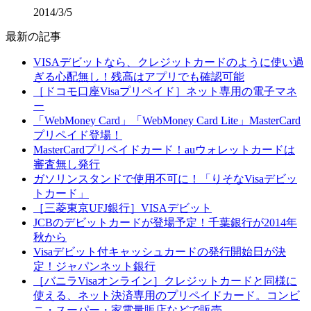
2014/3/5
最新の記事
VISAデビットなら、クレジットカードのように使い過
ぎる心配無し！残高はアプリでも確認可能
［ドコモ口座Visaプリペイド］ネット専用の電子マネ
ー
「WebMoney Card」「WebMoney Card Lite」MasterCard
プリペイド登場！
MasterCardプリペイドカード！auウォレットカードは
審査無し発行
ガソリンスタンドで使用不可に！「りそなVisaデビッ
トカード」
［三菱東京UFJ銀行］VISAデビット
JCBのデビットカードが登場予定！千葉銀行が2014年
秋から
Visaデビット付キャッシュカードの発行開始日が決
定！ジャパンネット銀行
［バニラVisaオンライン］クレジットカードと同様に
使える、ネット決済専用のプリペイドカード。コンビ
ニ・スーパー・家電量販店などで販売