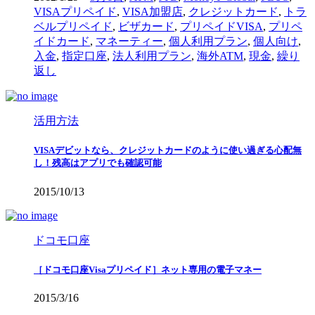
VISAプリペイド
,
VISA加盟店
,
クレジットカード
,
トラ
ベルプリペイド
,
ビザカード
,
プリペイドVISA
,
プリペ
イドカード
,
マネーティー
,
個人利用プラン
,
個人向け
,
入金
,
指定口座
,
法人利用プラン
,
海外ATM
,
現金
,
繰り
返し
活用方法
VISAデビットなら、クレジットカードのように使い過ぎる心配無
し！残高はアプリでも確認可能
2015/10/13
ドコモ口座
［ドコモ口座Visaプリペイド］ネット専用の電子マネー
2015/3/16