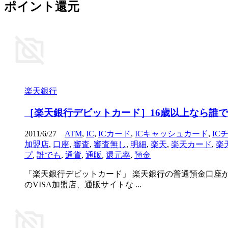
ポイント還元
楽天銀行
［楽天銀行デビットカード］16歳以上なら誰で
2011/6/27
ATM
,
IC
,
ICカード
,
ICキャッシュカード
,
IC
加盟店
,
口座
,
審査
,
審査無し
,
明細
,
楽天
,
楽天カード
,
楽
プ
,
誰でも
,
通貨
,
通販
,
還元率
,
預金
「楽天銀行デビットカード」 楽天銀行の普通預金口座か
のVISA加盟店、通販サイトな ...