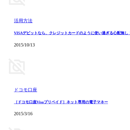
活用方法
VISAデビットなら、クレジットカードのように使い過ぎる心配無
2015/10/13
ドコモ口座
［ドコモ口座Visaプリペイド］ネット専用の電子マネー
2015/3/16