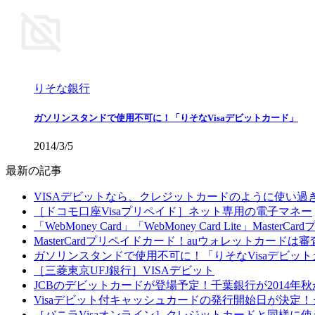
りそな銀行
ガソリンスタンドで使用不可に！「りそなVisaデビットカード」
2014/3/5
最新の記事
VISAデビットなら、クレジットカードのように使い
［ドコモ口座Visaプリペイド］ネット専用の電子マネー
「WebMoney Card」「WebMoney Card Lite」Master
MasterCardプリペイドカード！auウォレットカードは
ガソリンスタンドで使用不可に！「りそなVisaデビッ
［三菱東京UFJ銀行］VISAデビット
JCBのデビットカードが登場予定！千葉銀行が2014年秋
Visaデビット付キャッシュカードの発行開始日が決定
［バニラVisaオンライン］クレジットカードと同様