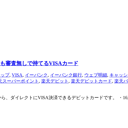
も審査無しで持てるVISAカード
チップ
,
VISA
,
イーバンク
,
イーバンク銀行
,
ウェブ明細
,
キャッシ
天スーパーポイント
,
楽天デビット
,
楽天デビットカード
,
楽天バ
ら、ダイレクトにVISA決済できるデビットカードです。 ・1