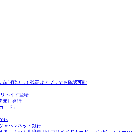
過ぎる心配無し！残高はアプリでも確認可能
Cardプリペイド登場！
審査無し発行
トカード」
から
！ジャパンネット銀行
に使える、ネット決済専用のプリペイドカード。コンビニ・スー