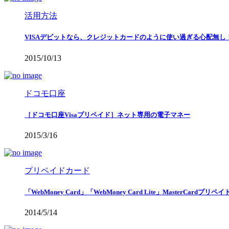
活用方法
VISAデビットなら、クレジットカードのように使い過ぎる心配無
2015/10/13
ドコモ口座
［ドコモ口座Visaプリペイド］ネット専用の電子マネー
2015/3/16
プリペイドカード
「WebMoney Card」「WebMoney Card Lite」MasterCardプリ
2014/5/14