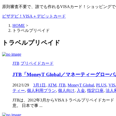
原則審査不要で、誰でも作れるVISAカード！ショッピング
ビザデビ！VISA＋デビットカード
HOME
>
トラベルプリペイド
トラベルプリペイド
JTB
プリペイドカード
JTB「MoneyT Global／マネーティ
2012/1/29
3月1日
,
ATM
,
JTB
,
MoneyT Global
,
PLUS
,
VI
ティー
,
個人利用プラン
,
個人向け
,
入金
,
指定口座
,
法人
JTBは、2012年3月からVISAトラベルプリペイドカ
意。 日本で事 ...