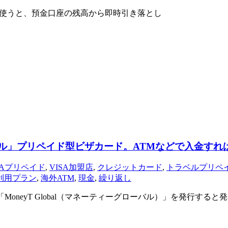
で使うと、預金口座の残高から即時引き落とし
ーグローバル」プリペイド型ビザカード。ATMなどで入
SAプリペイド
,
VISA加盟店
,
クレジットカード
,
トラベルプリペ
利用プラン
,
海外ATM
,
現金
,
繰り返し
ード「MoneyT Global（マネーティーグローバル）」を発行