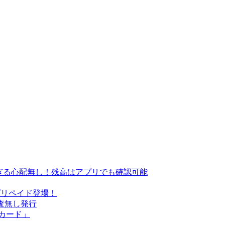
過ぎる心配無し！残高はアプリでも確認可能
Cardプリペイド登場！
審査無し発行
トカード」