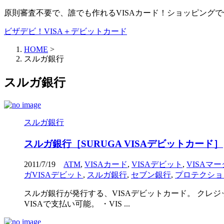
原則審査不要で、誰でも作れるVISAカード！ショッピング
ビザデビ！VISA＋デビットカード
HOME
>
スルガ銀行
スルガ銀行
スルガ銀行
スルガ銀行［SURUGA VISAデビットカード］
2011/7/19
ATM
,
VISAカード
,
VISAデビット
,
VISAマー
ガVISAデビット
,
スルガ銀行
,
セブン銀行
,
プロテクショ
スルガ銀行が発行する、VISAデビットカード。 クレ
VISAで支払い可能。 ・VIS ...