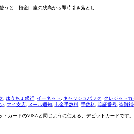
で使うと、預金口座の残高から即時引き落とし
ク
,
ゆうちょ銀行
,
イーネット
,
キャッシュバック
,
クレジットカ
ン
,
マイ支店
,
メール通知
,
出金手数料
,
手数料
,
暗証番号
,
盗難補
ジットカードのVISAと同じように使える、デビットカードです