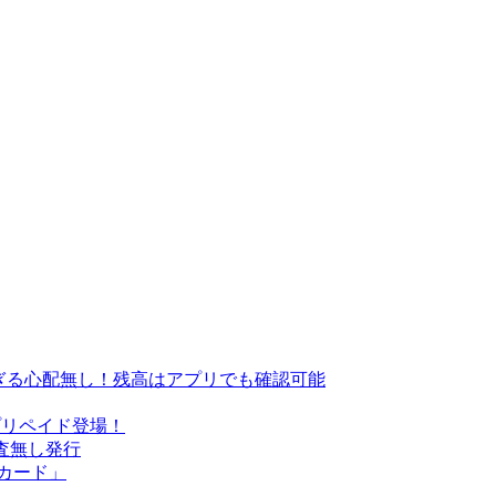
過ぎる心配無し！残高はアプリでも確認可能
Cardプリペイド登場！
審査無し発行
トカード」