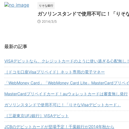
りそな銀行
ガソリンスタンドで使用不可に！「りそな
2014/3/5
最新の記事
VISAデビットなら、クレジットカードのように使い過ぎる心配無し
［ドコモ口座Visaプリペイド］ネット専用の電子マネー
「WebMoney Card」「WebMoney Card Lite」MasterCardプ
MasterCardプリペイドカード！auウォレットカードは審査無し発行
ガソリンスタンドで使用不可に！「りそなVisaデビットカード」
［三菱東京UFJ銀行］VISAデビット
JCBのデビットカードが登場予定！千葉銀行が2014年秋から