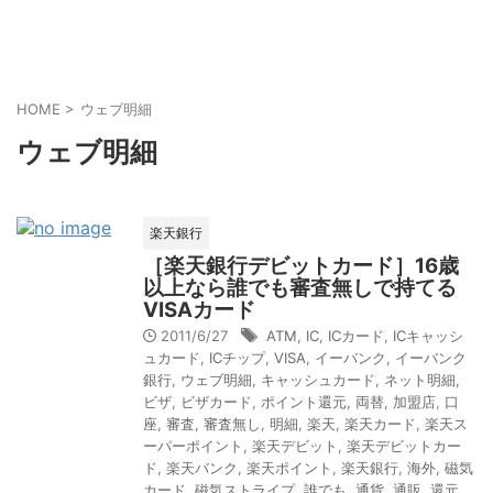
HOME
>
ウェブ明細
ウェブ明細
楽天銀行
［楽天銀行デビットカード］16歳
以上なら誰でも審査無しで持てる
VISAカード
2011/6/27
ATM
,
IC
,
ICカード
,
ICキャッシ
ュカード
,
ICチップ
,
VISA
,
イーバンク
,
イーバンク
銀行
,
ウェブ明細
,
キャッシュカード
,
ネット明細
,
ビザ
,
ビザカード
,
ポイント還元
,
両替
,
加盟店
,
口
座
,
審査
,
審査無し
,
明細
,
楽天
,
楽天カード
,
楽天ス
ーパーポイント
,
楽天デビット
,
楽天デビットカー
ド
,
楽天バンク
,
楽天ポイント
,
楽天銀行
,
海外
,
磁気
カード
,
磁気ストライプ
,
誰でも
,
通貨
,
通販
,
還元