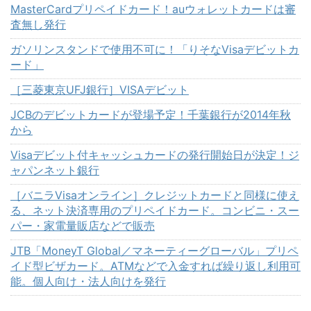
MasterCardプリペイドカード！auウォレットカードは審
査無し発行
ガソリンスタンドで使用不可に！「りそなVisaデビットカ
ード」
［三菱東京UFJ銀行］VISAデビット
JCBのデビットカードが登場予定！千葉銀行が2014年秋
から
Visaデビット付キャッシュカードの発行開始日が決定！ジ
ャパンネット銀行
［バニラVisaオンライン］クレジットカードと同様に使え
る、ネット決済専用のプリペイドカード。コンビニ・スー
パー・家電量販店などで販売
JTB「MoneyT Global／マネーティーグローバル」プリペ
イド型ビザカード。ATMなどで入金すれば繰り返し利用可
能。個人向け・法人向けを発行