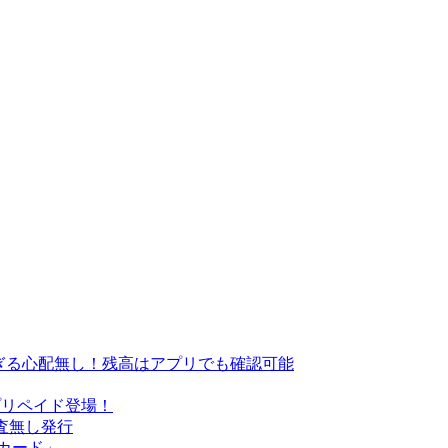
過ぎる心配無し！残高はアプリでも確認可能
Cardプリペイド登場！
審査無し発行
トカード」