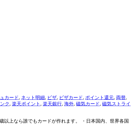
ュカード
,
ネット明細
,
ビザ
,
ビザカード
,
ポイント還元
,
両替
,
ンク
,
楽天ポイント
,
楽天銀行
,
海外
,
磁気カード
,
磁気ストライ
6歳以上なら誰でもカードが作れます。 ・日本国内、世界各国