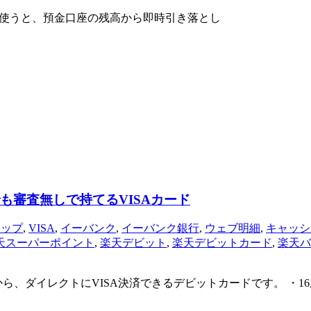
で使うと、預金口座の残高から即時引き落とし
も審査無しで持てるVISAカード
チップ
,
VISA
,
イーバンク
,
イーバンク銀行
,
ウェブ明細
,
キャッシ
天スーパーポイント
,
楽天デビット
,
楽天デビットカード
,
楽天バ
ら、ダイレクトにVISA決済できるデビットカードです。 ・1