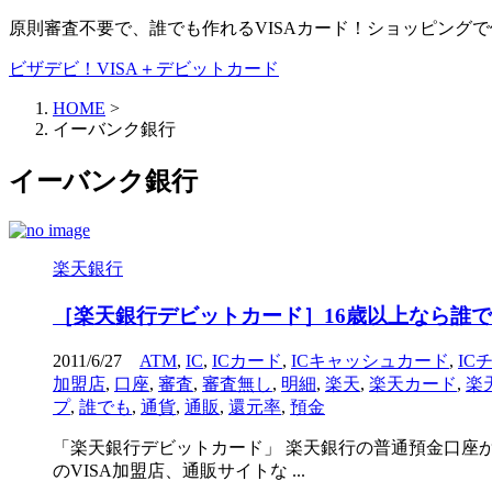
原則審査不要で、誰でも作れるVISAカード！ショッピング
ビザデビ！VISA＋デビットカード
HOME
>
イーバンク銀行
イーバンク銀行
楽天銀行
［楽天銀行デビットカード］16歳以上なら誰で
2011/6/27
ATM
,
IC
,
ICカード
,
ICキャッシュカード
,
IC
加盟店
,
口座
,
審査
,
審査無し
,
明細
,
楽天
,
楽天カード
,
楽
プ
,
誰でも
,
通貨
,
通販
,
還元率
,
預金
「楽天銀行デビットカード」 楽天銀行の普通預金口座か
のVISA加盟店、通販サイトな ...