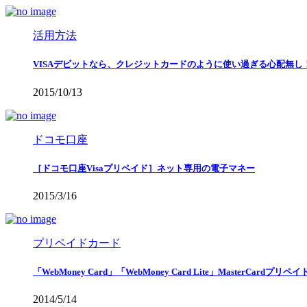
活用方法
VISAデビットなら、クレジットカードのように使い過ぎる心配無
2015/10/13
ドコモ口座
［ドコモ口座Visaプリペイド］ネット専用の電子マネー
2015/3/16
プリペイドカード
「WebMoney Card」「WebMoney Card Lite」MasterCardプリ
2014/5/14