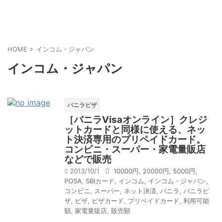
HOME
>
インコム・ジャパン
インコム・ジャパン
バニラビザ
［バニラVisaオンライン］クレジ
ットカードと同様に使える、ネッ
ト決済専用のプリペイドカード。
コンビニ・スーパー・家電量販店
などで販売
2013/10/1
10000円
,
20000円
,
5000円
,
POSA
,
SBIカード
,
インコム
,
インコム・ジャパン
,
コンビニ
,
スーパー
,
ネット決済
,
バニラ
,
バニラビ
ザ
,
ビザ
,
ビザカード
,
プリペイドカード
,
利用可能
額
,
家電量販店
,
販売額