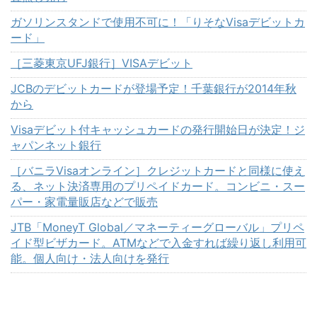
ガソリンスタンドで使用不可に！「りそなVisaデビットカ
ード」
［三菱東京UFJ銀行］VISAデビット
JCBのデビットカードが登場予定！千葉銀行が2014年秋
から
Visaデビット付キャッシュカードの発行開始日が決定！ジ
ャパンネット銀行
［バニラVisaオンライン］クレジットカードと同様に使え
る、ネット決済専用のプリペイドカード。コンビニ・スー
パー・家電量販店などで販売
JTB「MoneyT Global／マネーティーグローバル」プリペ
イド型ビザカード。ATMなどで入金すれば繰り返し利用可
能。個人向け・法人向けを発行