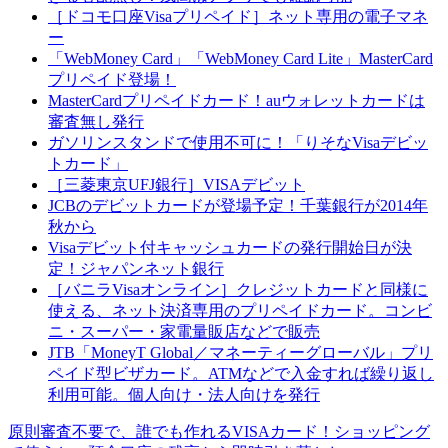
［ドコモ口座Visaプリペイド］ネット専用の電子マネ
ー
「WebMoney Card」「WebMoney Card Lite」MasterCard
プリペイド登場！
MasterCardプリペイドカード！auウォレットカードは
審査無し発行
ガソリンスタンドで使用不可に！「りそなVisaデビッ
トカード」
［三菱東京UFJ銀行］VISAデビット
JCBのデビットカードが登場予定！千葉銀行が2014年
秋から
Visaデビット付キャッシュカードの発行開始日が決
定！ジャパンネット銀行
［バニラVisaオンライン］クレジットカードと同様に
使える、ネット決済専用のプリペイドカード。コンビ
ニ・スーパー・家電量販店などで販売
JTB「MoneyT Global／マネーティーグローバル」プリ
ペイド型ビザカード。ATMなどで入金すれば繰り返し
利用可能。個人向け・法人向けを発行
原則審査不要で、誰でも作れるVISAカード！ショッピング