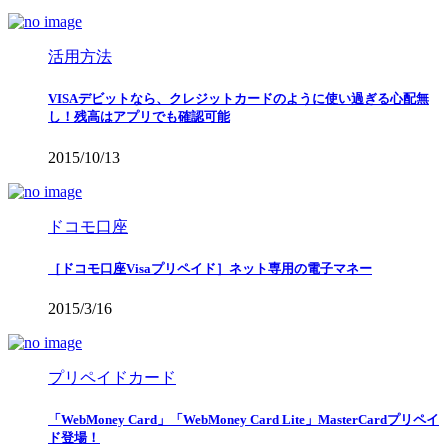
活用方法
VISAデビットなら、クレジットカードのように使い過ぎる心配無
し！残高はアプリでも確認可能
2015/10/13
ドコモ口座
［ドコモ口座Visaプリペイド］ネット専用の電子マネー
2015/3/16
プリペイドカード
「WebMoney Card」「WebMoney Card Lite」MasterCardプリペイ
ド登場！